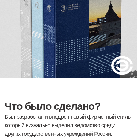
Что было сделано?
Был разработан и внедрен новый фирменный стиль,
который визуально выделил ведомство среди
других государственных учреждений России.
Рестайлинг бренда оказал влияние даже на
появление второго официального названия
Министерства — краткого и узнаваемого «Минстрой
РТ».
В рамках проекта разработано более 80 носителей
фирменного стиля — от визиток и бланков до
подарочной продукции. Большая часть из них уже
внедрена и активно используется.
Также были разработаны новые официальные
награды, среди которых — «Почетный строитель».