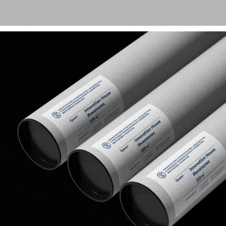
презентации, письма, благодарности, упаковка и
многое другое. К каждому элементу мы подходили с
особым вниманием к качеству и узнаваемости,
понимая высокий статус заказчика.
Проект прошел многоэтапную процедуру защиты
перед Министром и коллегией ответственных лиц.
Работа с государственными структурами всегда
подразумевает многоуровневую и сложную защиту
для широкого круга ответственных.