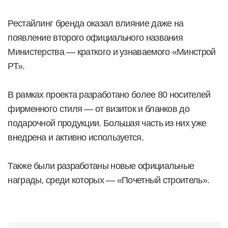
Было
Стало