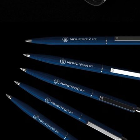
Брендинг для государственной
компании — сложная и интересная
задача, подразумевающая
безукоризненное качество
разработки, огромное количество
носителей фирменного стиля и
сложную защиту представителям
государственной компании.
Ценим и любим сложные
интересные
проекты.