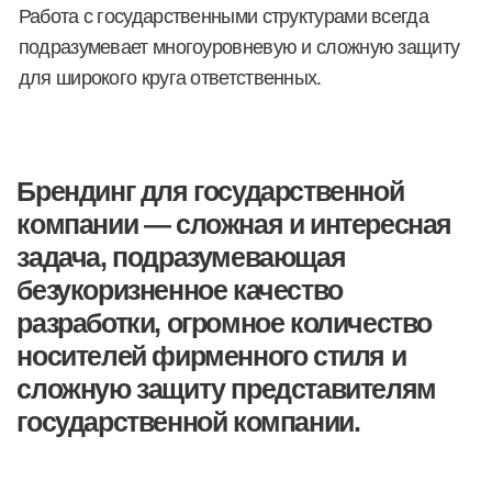
О КОМПАНИИ
УСЛУГИ
ПРЕЗЕНТАЦИЯ
БРЕНДИНГ
ПОРТФОЛИО
ДИДЖИТАЛ
ОТЗЫВЫ
МАРКЕТИНГ
+7 (933) 079-09-00
г. Казань, ул. Курашова, д. 20
ДЛЯ КЛИЕНТОВ
hello@etosmelo.ru
ПО ВАКАНСИЯМ
hello@etosmelo.ru
СТАНИСЛАВ В СОЦ. СЕТЯХ
telegram
/
tenchat
ЭТО СМЕЛО В СОЦ. СЕТЯХ
instagram*