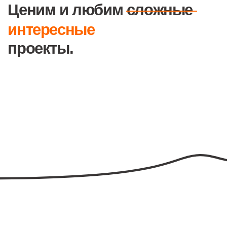
ИП Федоренков Станислав Витальевич
ИНН 165505263629, ОГРНИП 318169000015014
2026. Сайт не является публичной офертой.
Политика конфиденциальности
Согласие на обработку персональных данных
*принадлежит компании Meta, признанной экстремистской
организацией и запрещённой на территории РФ.