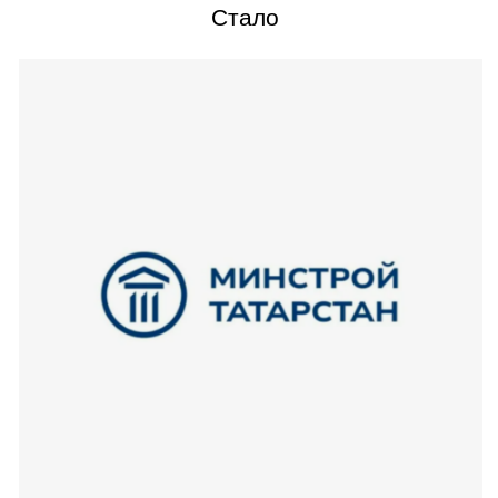
государственных структур, изучив их специфику,
текущие тенденции и важные нюансы. Традиционно
в такой айдентике доминируют официальные
атрибуты, но нашей ключевой задачей было создать
лаконичный и современный визуальный код,
который выделил бы министерство среди других
государственных учреждений.
Разработали варианты концепций, каждая из
которых бережно сохраняла преемственность,
интегрируя элементы старого брендинга в
актуальную визуальную систему.