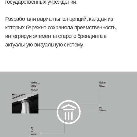
Продумали и создали дизайн для огромного
количества носителей (более 80): от деловой
документации и полиграфии до сувенирной
продукции, цифровых платформ и элементов
интерьера. Любое государственное учреждение
предполагает работы с огромным количеством
носителей фирменного стиля: бланки, отчеты,