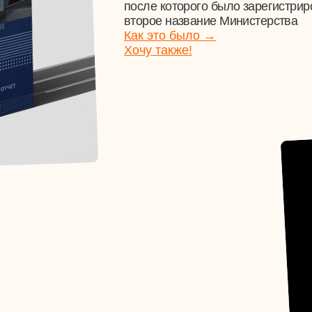
Хочу также!
ЖК Ак