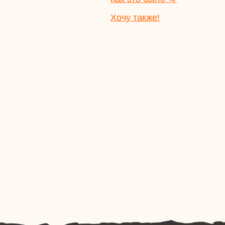
ИП Федоренков Станислав Витальевич
ИНН 165505263629, ОГРНИП 318169000015014
2026. Сайт не является публичной офертой.
Политика конфиденциальности