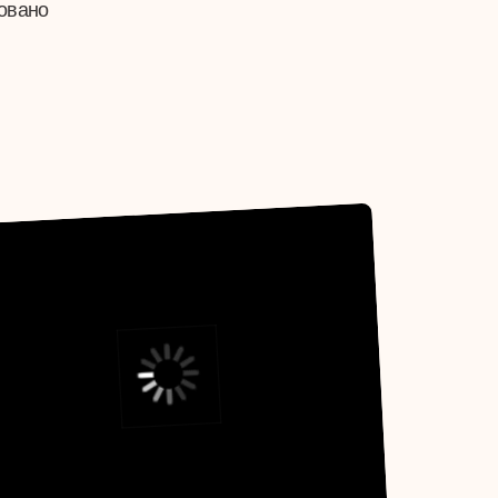
адемик