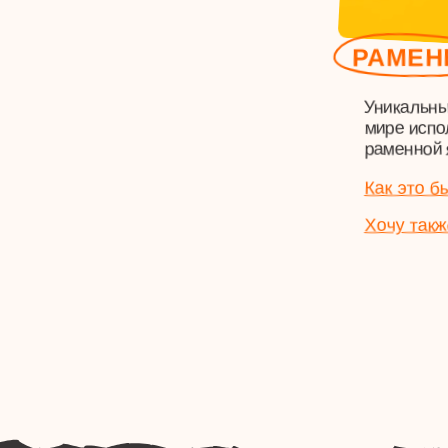
+7 (933) 079-09-00
О КОМПАНИИ
УСЛУГИ
г. Казань, ул. Курашова, д. 20
ПРЕЗЕНТАЦИЯ
БРЕНДИНГ
ПОРТФОЛИО
ДИДЖИТАЛ
ДЛЯ КЛИЕНТОВ
hello@etosmelo.ru
ОТЗЫВЫ
МАРКЕТИНГ
ПО ВАКАНСИЯМ
hello@etosmelo.ru
СТАНИСЛАВ В СОЦ. СЕТЯХ
telegram
/
tenchat
ЭТО СМЕЛО В СОЦ. СЕТЯХ
instagram*