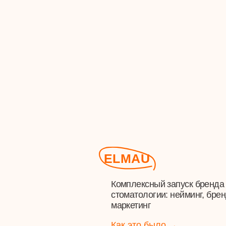
ELMAU
Комплексный запуск бренда преми
стоматологии: нейминг, брендинг,
маркетинг
Как это было →
Хочу также!