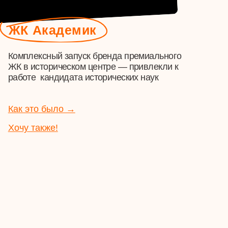
й запуск бренда премиального
ическом центре — привлекли к
дидата исторических наук
ыло →
!