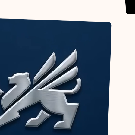
Комплексны
ЖК в истор
работе кан
Как это б
Хочу также