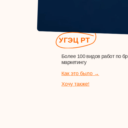
Более 100 видов работ по брендинг
маркетингу
Как это было →
Хочу также!
Шинополис
Новый бренд для
масштабирования бизнеса
Как это было →
Хочу также!