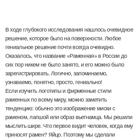
Яйцо как маскот для коммуникации с целевой
аудиторией. ЦА раменной — это аудитория, которая
выбирает семейные кафе и фастфуд. Они также
ходят во «Вкусно — и точка», KFC, «Додо Пиццу» и
т.д. В брендинге большинства сетей фастфуда есть
узнаваемый персонаж: у «Додо Пиццы» — птица, у
«Вкусно — и точка» — игрушки. Персонаж может
служить инструментом для построения
коммуникации, особенно с детьми. Естественно, при
разработке брендинга мы учитывали мировые
стандарты, предъявляемые к семейным
заведениям. Маскот, захватывающий внимание
детей — одна из тенденций.
Мы создали нейминг и брендинг с высоким
потенциалом к масштабированию. На сегодня в
Казани уже работают две «Раменные». Заведение с
нашим брендингом имеет все шансы стать
федеральной сетью, при этом в самом брендинге не