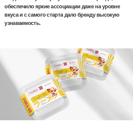
Клиент обратился с задачей: запустить в Казани
новое заведение японской кухни с нуля, где
главным блюдом будет рамен. Цель: создать
уникальный бренд и организовать громкий старт. Мы
знали, что рестораном будет заниматься известный
шеф-повар из Санкт-Петербурга, у которого даже
есть собственное производство лапши для рамена.
Как выяснилось, это лучшая лапша для рамена в
России. При этом сам клиент (ресторатор) — родом
из кореи, и его воспитывала бабушка. Она научила
его готовить рамен по своему фирменному рецепту.
Рамен (рамэн) — это японский суп с пшеничной
лапшой. Его бульон — крепкий и насыщенный —
готовится на основе рыбы или мяса. В рамен
добавляют мясо, овощи, грибы, морепродукты,
соления. Ингредиенты могут меняться, но
неизменный компонент в каждой порции — яйцо.