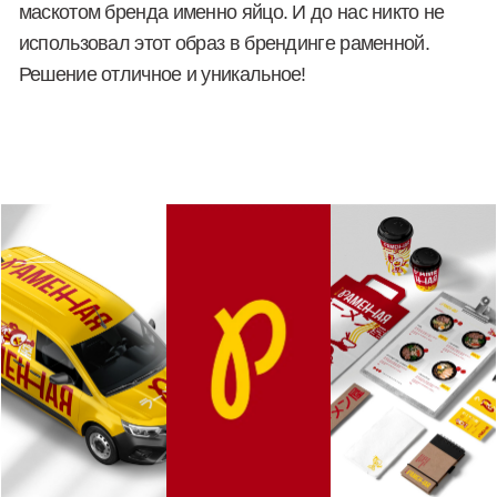
придется менять ни единой детали.
Детали имеют значение —
все как мы любим
Хотите
смелых решений
для вашего бизнеса?