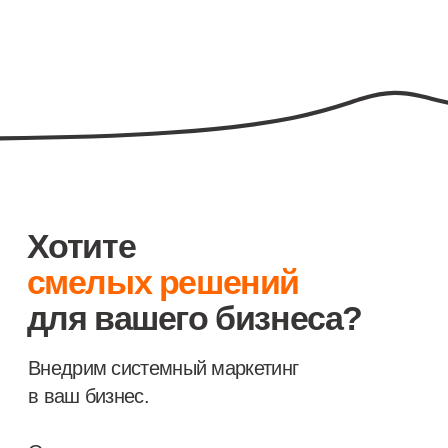
hello@etosmelo.ru
ПО ВАКАНСИЯМ
hello@etosmelo.ru
СТАНИСЛАВ В СОЦ. СЕТЯХ
telegram
/
tenchat
ЭТО СМЕЛО В СОЦ. СЕТЯХ
instagram*
ИП Федоренков Станислав Витальевич
ИНН 165505263629, ОГРНИП 318169000015014
2026. Сайт не является публичной офертой.
Политика конфиденциальности
Согласие на обработку персональных данных