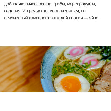
Если изучить логотипы и фирменные стили
раменных по всему миру, можно заметить
тенденцию: обычно это изображение миски с
раменом, лапшой или образ вьетнамца. Мы решили
мыслить шире. Что первое видит человек, когда ему
приносят рамен? Яйцо. Поэтому мы сделали
маскотом бренда именно яйцо. И до нас никто не
использовал этот образ в брендинге раменной.
Решение отличное и уникальное!